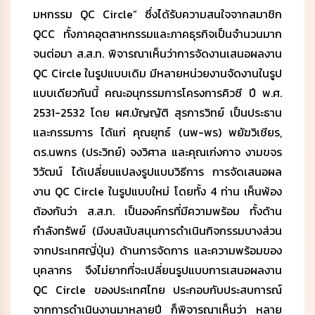
มหกรรม QC Circle” ซึ่งได้รับความสนใจจากสมาชิก
QCC ทั้งภาคอุตสาหกรรมและภาคธุรกิจเป็นจำนวนมาก
จนต่อมา ส.ส.ท. พิจารณาเห็นว่าการจัดงานเสนอผลงาน
QC Circle ในรูปแบบเดิม มีหลายหน่วยงานจัดงานในรูป
แบบเดียวกันนี้ คณะอนุกรรมการโครงการคิวซี ปี พ.ศ.
2531-2532 โดย ผศ.บัญญัติ สุรการวิทย์ เป็นประธาน
และกรรมการ ได้แก่ คุณยุทธ์ (นพ-พร) พยัฆวิเชียร,
ดร.นพกร (ประวิทย์) จงวิศาล และคุณเก่งกาจ งามขจร
วิวัฒน์ ได้เปลี่ยนแปลงรูปแบบวิธีการ การจัดเสนอผล
งาน QC Circle ในรูปแบบใหม่ โดยทั้ง 4 ท่าน เห็นพ้อง
ต้องกันว่า ส.ส.ท. เป็นองค์กรที่มีความพร้อม ทั้งด้าน
กำลังทรัพย์ (มีงบสนับสนุนการดำเนินกิจกรรมบางส่วน
จากประเทศญี่ปุ่น) ด้านการจัดการ และความพร้อมของ
บุคลากร จึงไม่ยากที่จะเปลี่ยนรูปแบบการเสนอผลงาน
QC Circle ของประเทศไทย ประกอบกับประสบการณ์
จากการดำเนินงานมาหลายปี ก็พิจารณาเห็นว่า หลาย